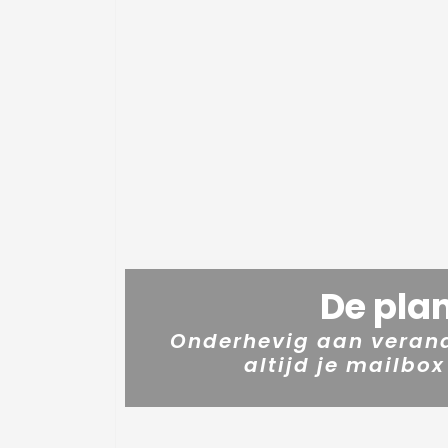
De pla
Onderhevig aan verand
altijd je mailbox