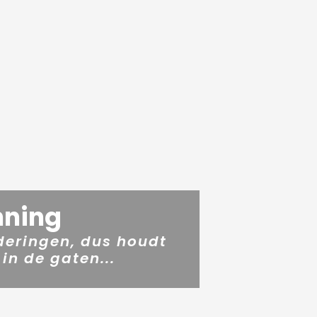
nning
eringen, dus houdt
 in de gaten...