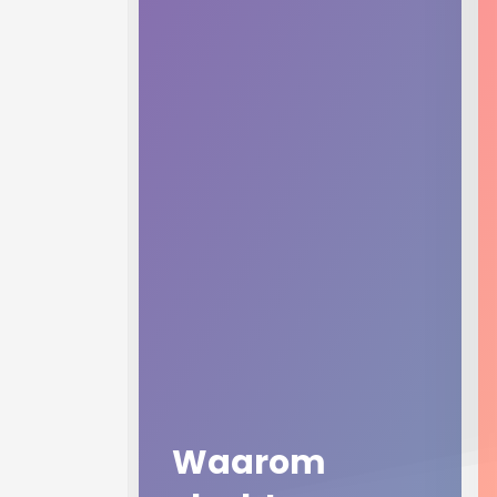
Waarom? Dit doen wij om
zoveel als mogelijk te
Waarom
voorkomen dat spelers -
zeker met de deeltaxi - aan