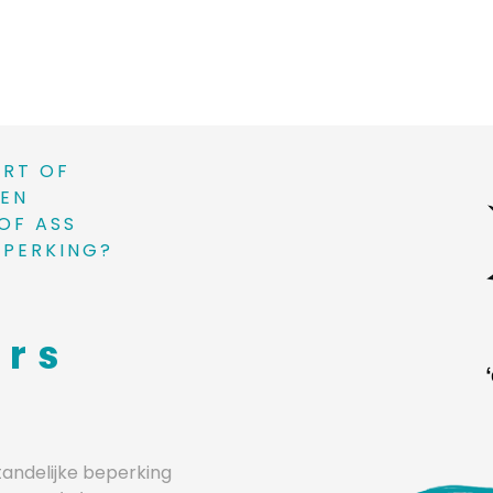
ORT OF
EEN
OF ASS
EPERKING?
ors
andelijke beperking