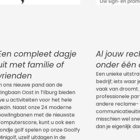
Een compleet dagje
Al jouw re
uit met familie of
onder één 
vrienden
Een unieke uitstra
bedrijf; iets waar 
In ons nieuwe pand aan de
vaak van droomt.
ingbaan Oost in Tilburg bieden
professionele part
e u activiteiten voor het hele
andere reclame-
gezin. Naast onze 24 moderne
communicatieuitin
bowlingbanen met de nieuwste
misschien wel sne
computerscore, kunt u ook een
dan je eigenlijk da
ondje golf spelen op onze Goolfy
inigolf, uzelf uitdagen in de