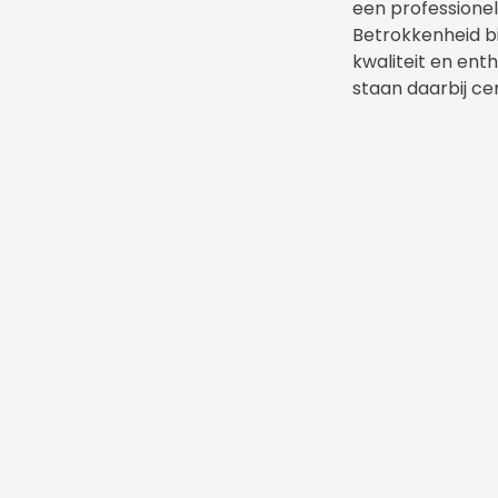
een professione
Betrokkenheid bi
kwaliteit en ent
staan daarbij ce
Wilt u met ons 
Maak dan vanda
vrijblijvende af
mogelijkheden t
Regel- & Wetgeving
Interessante L
Ons Reglement(je)
Dolfijn -the pla
Een veilig sportklimaat /
Nederlandse Bo
Protocollen
Federatie (NBF)