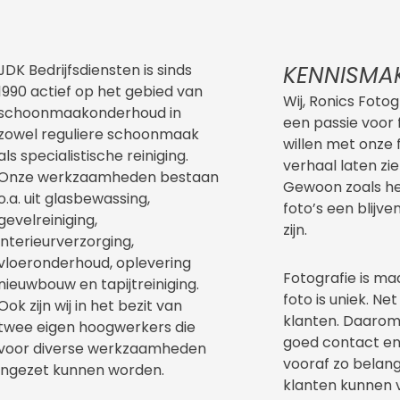
JDK Bedrijfsdiensten is sinds
KENNISMA
1990 actief op het gebied van
Wij, Ronics Foto
schoonmaakonderhoud in
een passie voor 
zowel reguliere schoonmaak
willen met onze 
als specialistische reiniging.
verhaal laten zie
Onze werkzaamheden bestaan
Gewoon zoals het
o.a. uit glasbewassing,
foto’s een blijve
gevelreiniging,
zijn.
interieurverzorging,
vloeronderhoud, oplevering
Fotografie is ma
nieuwbouw en tapijtreiniging.
foto is uniek. Net
Ook zijn wij in het bezit van
klanten. Daarom 
twee eigen hoogwerkers die
goed contact en
voor diverse werkzaamheden
vooraf zo belang
ingezet kunnen worden.
klanten kunnen 