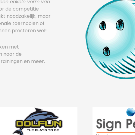
een enkele vorm van
oor de competitie
rikt noodzakelijk, maar
onale toernooien of
nnen presteren wel!
aken met
n naar de
 trainingen en meer.