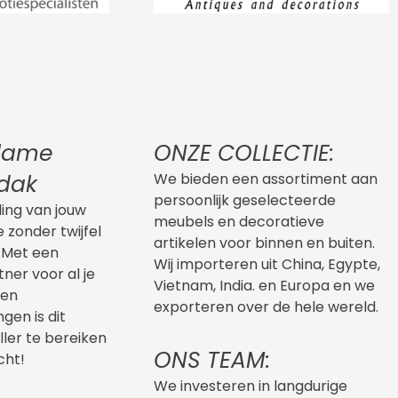
clame
ONZE COLLECTIE:
dak
We bieden een assortiment aan
persoonlijk geselecteerde
ling van jouw
meubels en decoratieve
je zonder twijfel
artikelen voor binnen en buiten.
 Met een
Wij importeren uit China, Egypte,
ner voor al je
Vietnam, India. en Europa en we
 en
exporteren over de hele wereld.
gen is dit
ller te bereiken
ONS TEAM:
cht!
We investeren in langdurige