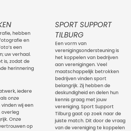
KEN
SPORT SUPPORT
grafie, hebben
TILBURG
fotografie en
Een vorm van
foto’s een
verenigingsondersteuning is
n; uw verhaal.
het koppelen van bedrijven
 is, zodat de
aan verenigingen. Veel
nde herinnering
maatschappelijk betrokken
bedrijven vinden sport
belangrijk. Zij hebben de
atwerk, iedere
deskundigheid en delen hun
 als onze
kennis graag met jouw
vinden wij een
vereniging. Sport Support
 overleg
Tilburg gaat op zoek naar de
rijk. Onze
juiste match. Dit door de vraag
vertrouwen op
van de vereniging te koppelen