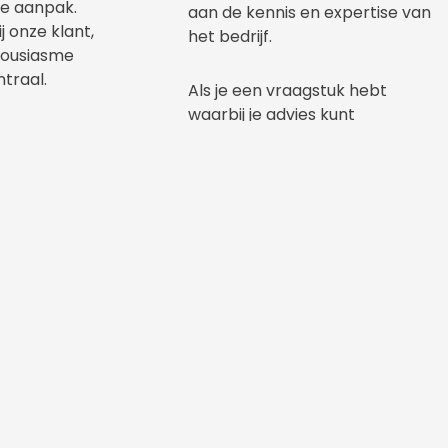
le aanpak.
aan de kennis en expertise van
j onze klant,
het bedrijf.
housiasme
ntraal.
Als je een vraagstuk hebt
waarbij je advies kunt
kennismaken?
gebruiken of specifieke kennis
ag nog een
zoekt, neem dan contact op
spraak om de
met de
e bespreken.
verenigingsondersteuner.
Of
mail Cathy Kleve van Sport
Support Tilburg en stel je vraag.
inks
Copyright
ys to be-
Het copyright op
alle inhoud van
wling
deze website