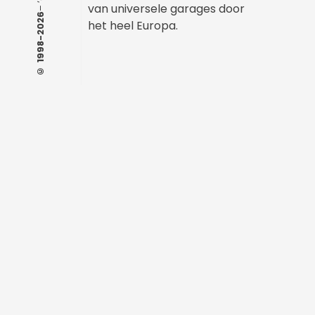
van universele garages door
© 1998-2026
het heel Europa.
Contactgegevens:
‘de Doordouwers’